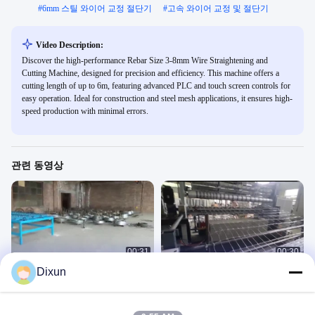
#
6mm 스틸 와이어 교정 절단기
#
고속 와이어 교정 및 절단기
Video Description:
Discover the high-performance Rebar Size 3-8mm Wire Straightening and
Cutting Machine, designed for precision and efficiency. This machine offers a
cutting length of up to 6m, featuring advanced PLC and touch screen controls for
easy operation. Ideal for construction and steel mesh applications, it ensures high-
speed production with minimal errors.
관련 동영상
00:31
00:30
Dixun
CE 서보 모터 6mm 건설 메쉬 용접 기
25배 2.4m 고정 매듭 울타리 기계를 감
계
싸고, 그물 만들기 기계를 검술합니다
Wire Mesh Welding Machine
Fixed Knot Mesh Machine
February 09, 2023
February 06, 2023