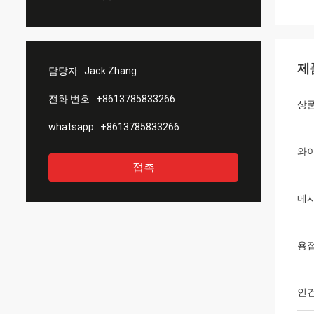
제
담당자 :
Jack Zhang
전화 번호 :
+8613785833266
상품
whatsapp :
+8613785833266
와
접촉
메시
용
인