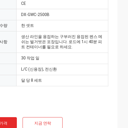
CE
DX-GWC-2500B
 수량
한 셋트
생산 라인을 용접하는 구부러진 용접된 펜스 메
 사항
쉬는 벌거벗은 포장입니다. 로드에 1시 40분 피
트 컨테이너를 필요로 하세요.
30 작업 일
L/C (신용장), 전신환
달 당 8 세트
 가격
지금 연락