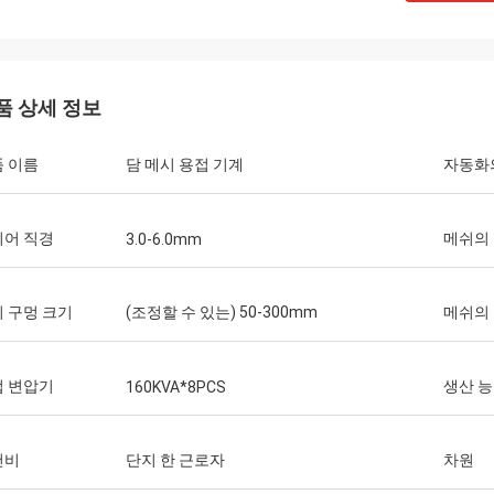
품 상세 정보
 이름
담 메시 용접 기계
자동화
이어 직경
메쉬의
3.0-6.0mm
 구멍 크기
(조정할 수 있는) 50-300mm
메쉬의
접 변압기
생산 
160KVA*8PCS
건비
단지 한 근로자
차원