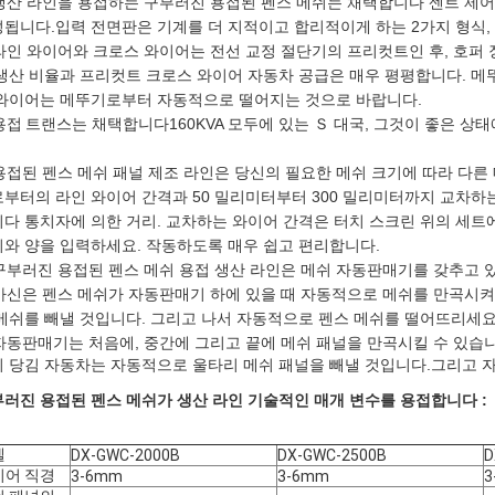
 생산 라인을 용접하는 구부러진 용접된 펜스 메쉬는 채택합니다
센트 제어
됩니다.입력 전면판은 기계를 더 지적이고 합리적이게 하는 2가지 형식,
 라인 와이어와 크로스 와이어는 전선 교정 절단기의 프리컷트인 후, 호퍼
생산 비율과 프리컷트 크로스 와이어 자동차 공급은 매우 평평합니다. 
와이어는 메뚜기로부터 자동적으로 떨어지는 것으로 바랍니다.
 용접
트랜스는 채택합니다
160KVA 모두에 있는 Ｓ 대국, 그것이 좋은 
 용접된 펜스 메쉬 패널 제조 라인은 당신의 필요한 메쉬 크기에 따라 다른 
부터의 라인 와이어 간격과 50 밀리미터부터 300 밀리미터까지 교차하는
다 통치자에 의한 거리. 교차하는 와이어 간격은 터치 스크린 위의 세트에
와 양을 입력하세요. 작동하도록 매우 쉽고 편리합니다.
 구부러진 용접된 펜스 메쉬 용접 생산 라인은 메쉬 자동판매기를 갖추고 
 마신은 펜스 메쉬가 자동판매기 하에 있을 때 자동적으로 메쉬를 만곡시켜
메쉬를 빼낼 것입니다. 그리고 나서 자동적으로 펜스 메쉬를 떨어뜨리세요
동판매기는 처음에, 중간에 그리고 끝에 메쉬 패널을 만곡시킬 수 있습니
 당김 자동차는 자동적으로 울타리 메쉬 패널을 빼낼 것입니다.그리고 
러진 용접된 펜스 메쉬가 생산 라인 기술적인 매개 변수를 용접합니다 :
델
DX-GWC-2000B
DX-GWC-2500B
D
이어 직경
3-6mm
3-6mm
3