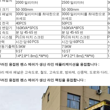
쉬 패널의
2000 밀리미터
2500 밀리미터
쉬 크기
50-300mm
50-300mm
5
쉬 패널의
3000 밀리미터를 최대한으로
3000 밀리미터를 최대한으로
이
쓰세요
쓰세요
접 전극
40PCS
50PCS
6
접 변압기
160KVA*5PCS
160KVA*8PCS
1
접 속도
분 당 45-65 번
분 당 45-65 번
분
어 시스템
PLC와 터치 스크린
PLC와 터치 스크린
산력
시간 당 60 PCS
시간 당 60PCS
시
전동기출력
5.5KW
7.5KW
7
량
9.5T
10.5T
1
원
14*2.8*1.8m(L*W*H)
14*3.2*1.8m(L*W*H)
1
러진 용접된 펜스 메쉬가 생산 라인 애플리케이션을 용접합니다 :
리 메쉬 패널은 고속도로, 철도, 고속도로, 방파제, 산중턱, 도로와 다리
러진 용접된 펜스 메쉬가 생산 라인 팩킹을 용접합니다 :