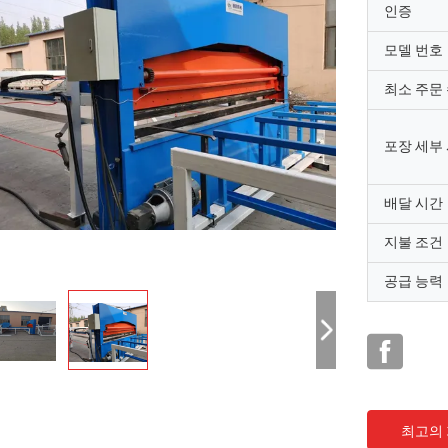
인증
모델 번호
최소 주문
포장 세부
배달 시간
지불 조건
공급 능력
최고의