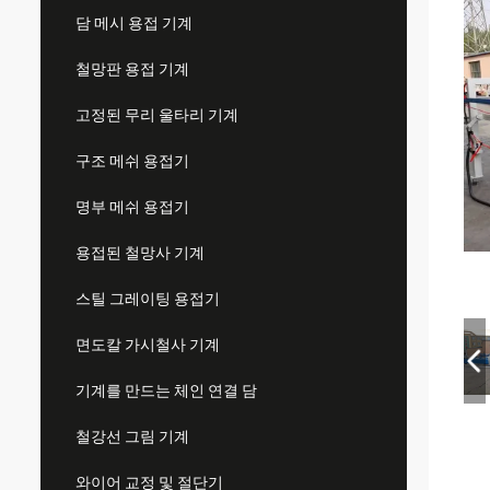
담 메시 용접 기계
철망판 용접 기계
고정된 무리 울타리 기계
구조 메쉬 용접기
명부 메쉬 용접기
용접된 철망사 기계
스틸 그레이팅 용접기
면도칼 가시철사 기계
기계를 만드는 체인 연결 담
철강선 그림 기계
와이어 교정 및 절단기