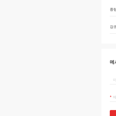
중
강
메