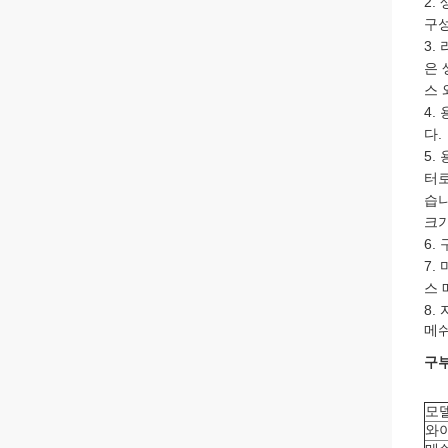
2.
구성
3.
은 
스 
4.
다.
5.
터로
습니
크기
6.
7.
스 
8.
자
메쉬
구부
모
와