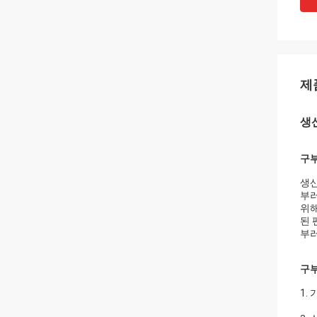
제
생
구부
생산
부러
위해
된 
부러
구부
1.