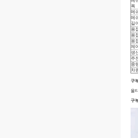
메
폭
메
메
길
용
용
용
제
생
주
중
차
구부
울타
구부