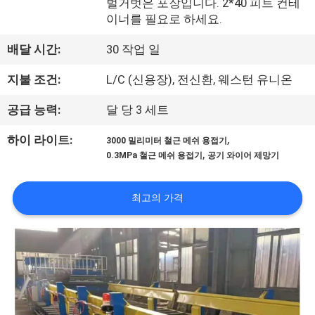
벌거벗은 포장입니다. 2*40 피트 컨테
우
이너를 필요로 하세요.
리
배달 시간:
30 작업 일
에
지불 조건:
L/C (신용장), 전신환, 웨스턴 유니온
대
공급 능력:
달 당 3 세트
하
,
하이 라이트:
3000 밀리미터 철근 메쉬 용접기
여
,
0.3MPa 철근 메쉬 용접기
공기 와이어 제망기
최고의 가격
공
장
여
행