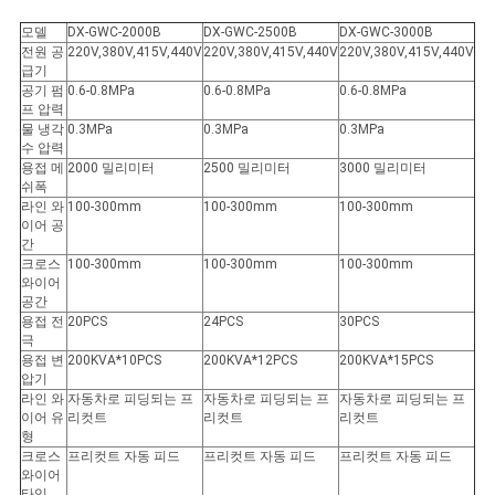
모델
DX-GWC-2000B
DX-GWC-2500B
DX-GWC-3000B
전원 공
220V,380V,415V,440V
220V,380V,415V,440V
220V,380V,415V,440V
급기
공기 펌
0.6-0.8MPa
0.6-0.8MPa
0.6-0.8MPa
프 압력
물 냉각
0.3MPa
0.3MPa
0.3MPa
수 압력
용접 메
2000 밀리미터
2500 밀리미터
3000 밀리미터
쉬폭
라인 와
100-300mm
100-300mm
100-300mm
이어 공
간
크로스
100-300mm
100-300mm
100-300mm
와이어
공간
용접 전
20PCS
24PCS
30PCS
극
용접 변
200KVA*10PCS
200KVA*12PCS
200KVA*15PCS
압기
라인 와
자동차로 피딩되는 프
자동차로 피딩되는 프
자동차로 피딩되는 프
이어 유
리컷트
리컷트
리컷트
형
크로스
프리컷트 자동 피드
프리컷트 자동 피드
프리컷트 자동 피드
와이어
타입