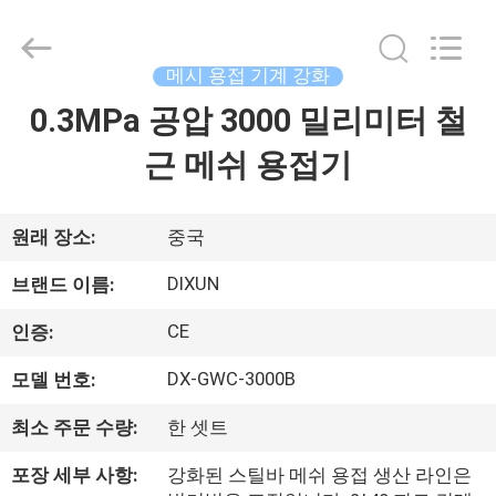
2021
-
2026
Anping
Dixun
메시 용접 기계 강화
Wire
Mesh
0.3MPa 공압 3000 밀리미터 철
집
Products
Co.,
Ltd.
근 메쉬 용접기
All
Rights
Reserved.
제
품
원래 장소:
중국
DIXUN
브랜드 이름:
VR
CE
인증:
전
DX-GWC-3000B
모델 번호:
시
최소 주문 수량:
한 셋트
회
포장 세부 사항:
강화된 스틸바 메쉬 용접 생산 라인은