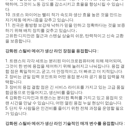
택하며, 그것이 노동 강도를 감소시키고 효율을 향상시킬 수 있습니
트
다.
10. 크로스 와이어는 빨리 적가 속도와 생산 효율 높은 것을 만드는
맵
자기제동 메커니즘을 갖추고 있습니다.
11. 전극은 횡방향 보강재 낙하가 믿을 만하고 정확하다는 것을 보증
하기 위해 배치 장치를 갖추고 있습니다 ;
고유한 디지안은 철근과 스텐실 상술의 쉬운, 탄력적이고 신속 교환
PRIVACY
을 보증합니다.
POLICY
강화된 스틸바 메쉬가 생산 라인 장점을 용접합니다 :
1. 트랜스의 각각 세트는 분리된 마이크로컴퓨터에 의해 제어되며,
그것이 한 번에 용접을 제어하기 위해 눌러지고 나눠집니다. 용접 결
합 점은 획일적이고, 굳고, 더 안정적이고, 더 빠르고 더 지적입니다.
2. 장비는 균일 압력 포인트와 어떤 용접 분사와 공기 용접 압력을 채
택합니다.
3. 장비의 용접 결합 점은 긴 서비스 라이프를 가지고 있는 고급 품질
합금동으로 만들어지고, 생산비를 줄입니다.
4. 강화한 디자인과 트랜스는 분리된 특허를 가지고 있고 용접의 오
랜 시간을 만날 수 있습니다, 어떤 열린 용접 누설 현상이 없습니다.
5. 단지 두 사람들은 인건비를 줄이기 위한 전체 과정을 운영할 필요
가 있습니다.
강화된 스틸바 메쉬가 생산 라인 기술적인 매개 변수를 용접합니다 :