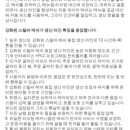
인
고, 메쉬를 포착하고, 매뉴얼 리프팅 대신에 포장되고, 개최되고 결합
되면서, 생산 라인을 형성하는 자동 와이어 메쉬는 매뉴얼 공급 대신
용
에 자동 피드를 사용하며, 그것이 인건비를 절감하고, 생산 효율을 향
상시킵니다.
문
강화된 스틸바 메쉬가 생산 라인 특징을 용접합니다 :
을
1. 높은 생산성. 강화된 스틸바 메쉬 용접 생산 라인은 12 시간에 40
톤을 만들 수 있습니다.
요
2. 강화된 스틸바 메쉬 용접 생산 라인은 높은 자동화 정도로, 인간-
기계 인터페이스 +PLC 프로그래밍 컨트롤러를 제어됩니다.
구
3. 뜨거운 굴려진 리브드 와이어, 추운 굴려진 리브드 와이어, 뜨거운
굴려진 둥근 봉, 추운 굴려진 둥근 봉과 다른 재료, 광역 적응성을 용
하
접하기 ;
4. 사용자의 용량에 따르면, 용접은 큰 유연성으로, 한번에 또는 몇 번
세
에 행해질 수 있습니다.
5. 강화된 스틸바 메쉬 용접 생산 라인은 생산 조정과 유지를 위해 편
리한 분리형 구조로 고안됩니다.
요
6. 트랜스, 실리콘은 상위여서 제어되었고 하부 전극과 다른 용접 시
스템이 강제 물 냉방을 채택하고, 흐름 보호 소자를 갖추고 있습니다.
유닛은 끊임없이 그리고 확실히 일할 수 있습니다.
사
7. 모든 납땜 접합부의 품질을 보증하기 위한 획일적 용접 압력.
8. 유일한 리프팅 메커니즘은 메쉬가 전극의 서비스 수명을 보장하
고 운영 비용을 줄이기 위해 끌릴 때 전극을 들어 올릴 수 있습니다 ;
이
9. 횡 바 블랭킹 장치는 자동적으로 피딩되기 위해 스테핑 모터를 채