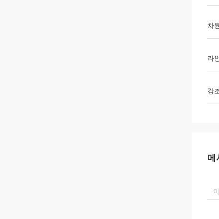
차
라인
강
메