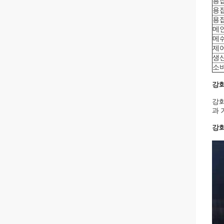
용
용
용
메
메
제
생
소
강화
강화
과 
강화