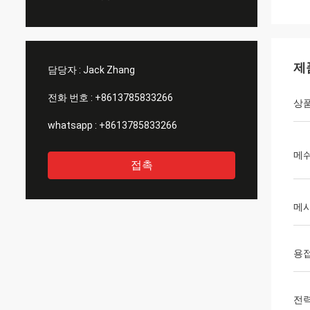
제
담당자 :
Jack Zhang
전화 번호 :
+8613785833266
상품
whatsapp :
+8613785833266
메쉬
접촉
메시
용접
전