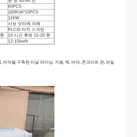
분 당 50-60 번
60PCS
160KVA*10PCS
11KW
서보 모터에 의해
PLC와 터치 스크린
 톤
10 시간 후에 15-20 톤
12-15kw/h
 바닥을 구축한 터널 라이닝, 지붕, 벽, 바닥, 콘크리트 관, 파일