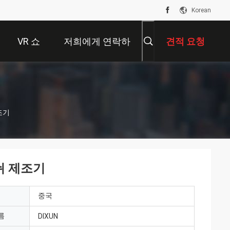
Korean
VR 쇼
저희에게 연락하
견적 요청
십시오
조기
쉬 제조기
중국
름
DIXUN