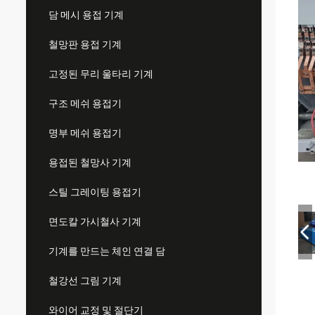
담 메시 용접 기계
철망판 용접 기계
고정된 무리 울타리 기계
구조 메쉬 용접기
명부 메쉬 용접기
용접된 철망사 기계
스틸 그레이팅 용접기
면도칼 가시철사 기계
기계를 만드는 체인 연결 담
철강선 그림 기계
와이어 교정 및 절단기