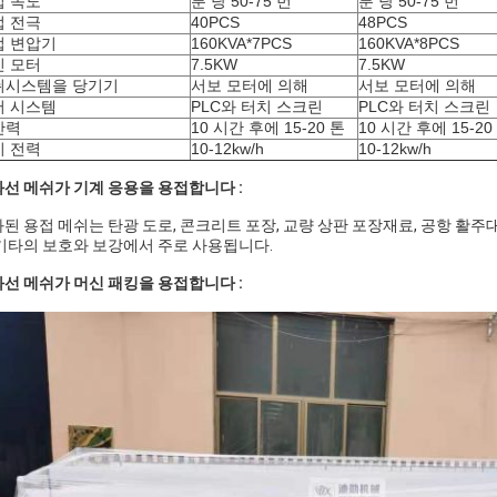
접 속도
분 당 50-75 번
분 당 50-75 번
접 전극
40PCS
48PCS
접 변압기
160KVA*7PCS
160KVA*8PCS
인 모터
7.5KW
7.5KW
쉬시스템을 당기기
서보 모터에 의해
서보 모터에 의해
어 시스템
PLC와 터치 스크린
PLC와 터치 스크린
산력
10 시간 후에 15-20 톤
10 시간 후에 15-20
비 전력
10-12kw/h
10-12kw/h
선 메쉬가 기계 응용을 용접합니다 :
된 용접 메쉬는 탄광 도로, 콘크리트 포장, 교량 상판 포장재료, 공항 활주대,
기타의 보호와 보강에서 주로 사용됩니다.
선 메쉬가 머신 패킹을 용접합니다 :