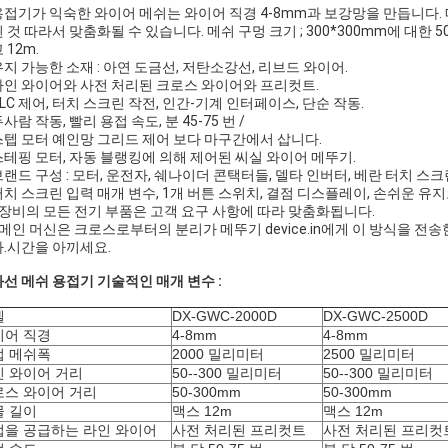
 용접기가 익숙한 와이어 메쉬는 와이어 직경 4-8mm과 보강망을 만듭니다. 메쉬
 것 따라서 맞춤화될 수 있습니다. 메쉬 구멍 크기 ; 300*300mm에 대한 
 12m.
 유지 가능한 소재 : 아연 도금선, 저탄소강선, 리브드 와이어.
 라인 와이어와 사전 처리된 크로스 와이어와 프리컷트.
 PLC 제어, 터치 스크린 작전, 인간-기계 인터페이스, 단순 작동.
 두사람 작동, 빨리 용접 속도, 분 45-75 번 /
 스텝 모터 예인망 그리드 제어 보다 마구간에서 삽니다.
 스테핑 모터, 자동 블랭킹에 의해 제어된 씨실 와이어 메뚜기.
 브랜드 구성 : 모터, 운전자, 쉐나이더 콘택터들, 델타 인버터, 베란 터치 스
 터치 스크린 입력 매개 변수, 1개 버튼 스위치, 결점 디스플레이, 손쉬운 유지
. 장비의 모든 전기 부품은 고객 요구 사항에 따라 맞춤화됩니다.
. 메인 머신은 크로스로부터의 분리가 메뚜기 device.in에게 이 방식을 
.시간을 아끼세요.
선 메쉬 용접기 기술적인 매개 변수 :
델
DX-GWC-2000D
DX-GWC-2500D
이어 직경
4-8mm
4-8mm
접 메쉬폭
2000 밀리미터
2500 밀리미터
인 와이어 거리
50--300 밀리미터
50--300 밀리미터
로스 와이어 거리
50-300mm
50-300mm
물 길이
맥스 12m
맥스 12m
법을 공급하는 라인 와이어
사전 처리된 프리컷트
사전 처리된 프리컷