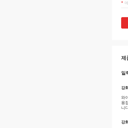
제
일
강화
와이
용접
니다
강화