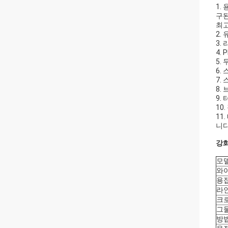
1.
구된
최고
2.
3.
4.
5.
6.
7.
8.
9.
10
11
니다
강화
모
와
용
라
크
그
방