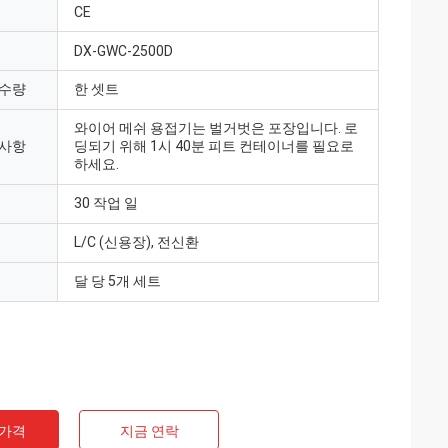
CE
DX-GWC-2500D
 수량
한 셋트
와이어 메쉬 용접기는 벌거벗은 포장입니다. 로
 사항
딩되기 위해 1시 40분 피트 컨테이너를 필요로
하세요.
30 작업 일
L/C (신용장), 전신환
달 당 5개 세트
 가격
지금 연락