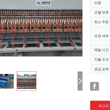
인증
모델 번호
최소 주문
포장 세부
배달 시간
지불 조건
공급 능력
최고의