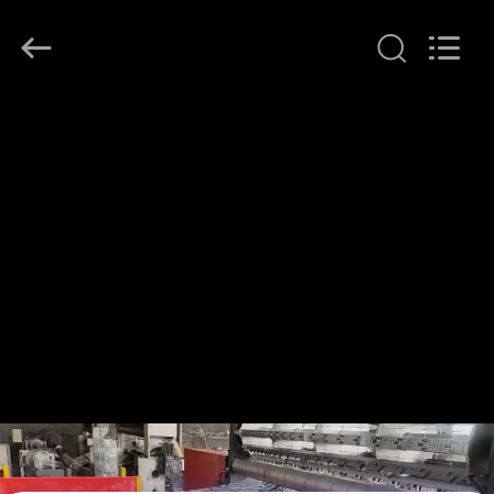
2021
-
2026
Anping
Dixun
Wire
Mesh
집
Products
Co.,
Ltd.
All
Rights
Reserved.
제
품
VR
전
시
회