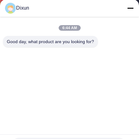
우
Dixun
리
6:44 AM
에
Good day, what product are you looking for?
대
하
여
공
장
여
행
Dc 24v 고정된 무리 울타리 기계 사이즈 2.0 밀리미터 동물 울
타리 제작