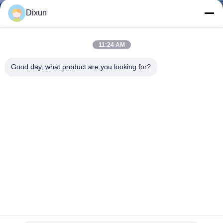
우
Dixun
리
11:24 AM
에
Good day, what product are you looking for?
대
하
여
공
장
여
행
너비 2m 50-200mm 와이어 메시 용접 기계 자동화