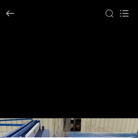
2021
-
2026
Anping
Dixun
Wire
Mesh
집
Products
Co.,
Ltd.
All
Rights
Reserved.
제
품
VR
전
시
회